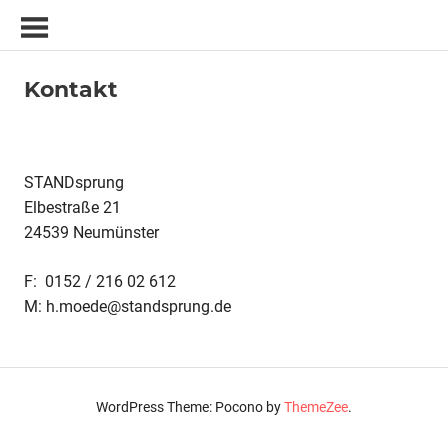
Zum
Inhalt
Büro
springen
für
Kontakt
Umweltplanung
und
-
beratung
STANDsprung
Elbestraße 21
24539 Neumünster
F: 0152 / 216 02 612
M: h.moede@standsprung.de
WordPress Theme: Pocono by
ThemeZee
.